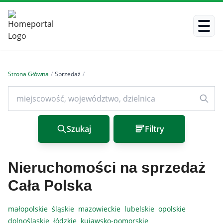
Strona Główna
/
Sprzedaż
/
Szukaj
Filtry
Nieruchomości na sprzedaż
Cała Polska
małopolskie
śląskie
mazowieckie
lubelskie
opolskie
dolnośląskie
łódzkie
kujawsko-pomorskie