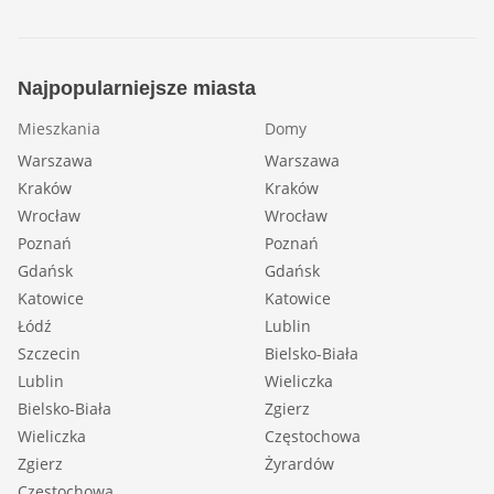
Najpopularniejsze miasta
Mieszkania
Domy
Warszawa
Warszawa
Kraków
Kraków
Wrocław
Wrocław
Poznań
Poznań
Gdańsk
Gdańsk
Katowice
Katowice
Łódź
Lublin
Szczecin
Bielsko-Biała
Lublin
Wieliczka
Bielsko-Biała
Zgierz
Wieliczka
Częstochowa
Zgierz
Żyrardów
Częstochowa