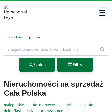
Strona Główna
/
Sprzedaż
/
Szukaj
Filtry
Nieruchomości na sprzedaż
Cała Polska
małopolskie
śląskie
mazowieckie
lubelskie
opolskie
dolnośląskie
łódzkie
kujawsko-pomorskie