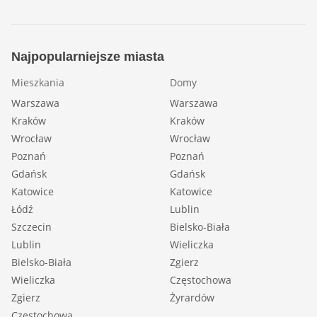
Najpopularniejsze miasta
Mieszkania
Domy
Warszawa
Warszawa
Kraków
Kraków
Wrocław
Wrocław
Poznań
Poznań
Gdańsk
Gdańsk
Katowice
Katowice
Łódź
Lublin
Szczecin
Bielsko-Biała
Lublin
Wieliczka
Bielsko-Biała
Zgierz
Wieliczka
Częstochowa
Zgierz
Żyrardów
Częstochowa