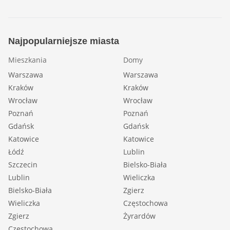
Najpopularniejsze miasta
Mieszkania
Domy
Warszawa
Warszawa
Kraków
Kraków
Wrocław
Wrocław
Poznań
Poznań
Gdańsk
Gdańsk
Katowice
Katowice
Łódź
Lublin
Szczecin
Bielsko-Biała
Lublin
Wieliczka
Bielsko-Biała
Zgierz
Wieliczka
Częstochowa
Zgierz
Żyrardów
Częstochowa