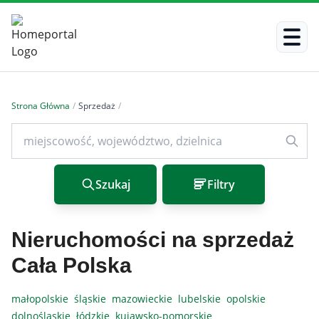
Strona Główna
/
Sprzedaż
/
Szukaj
Filtry
Nieruchomości na sprzedaż
Cała Polska
małopolskie
śląskie
mazowieckie
lubelskie
opolskie
dolnośląskie
łódzkie
kujawsko-pomorskie