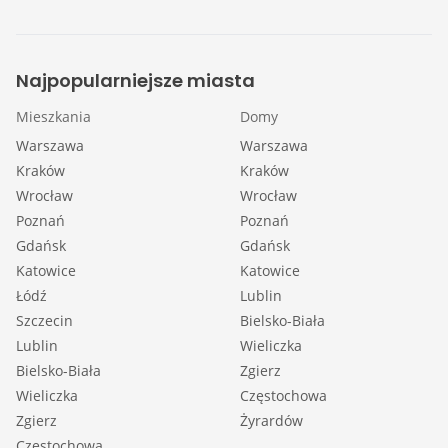
Najpopularniejsze miasta
Mieszkania
Domy
Warszawa
Warszawa
Kraków
Kraków
Wrocław
Wrocław
Poznań
Poznań
Gdańsk
Gdańsk
Katowice
Katowice
Łódź
Lublin
Szczecin
Bielsko-Biała
Lublin
Wieliczka
Bielsko-Biała
Zgierz
Wieliczka
Częstochowa
Zgierz
Żyrardów
Częstochowa