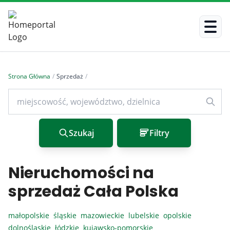
Strona Główna
/
Sprzedaż
/
Szukaj
Filtry
Nieruchomości na
sprzedaż Cała Polska
małopolskie
śląskie
mazowieckie
lubelskie
opolskie
dolnośląskie
łódzkie
kujawsko-pomorskie