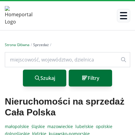
Strona Główna
/
Sprzedaż
/
Szukaj
Filtry
Nieruchomości na sprzedaż
Cała Polska
małopolskie
śląskie
mazowieckie
lubelskie
opolskie
dolnośląskie
łódzkie
kujawsko-pomorskie