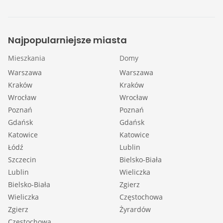
Najpopularniejsze miasta
Mieszkania
Domy
Warszawa
Warszawa
Kraków
Kraków
Wrocław
Wrocław
Poznań
Poznań
Gdańsk
Gdańsk
Katowice
Katowice
Łódź
Lublin
Szczecin
Bielsko-Biała
Lublin
Wieliczka
Bielsko-Biała
Zgierz
Wieliczka
Częstochowa
Zgierz
Żyrardów
Częstochowa