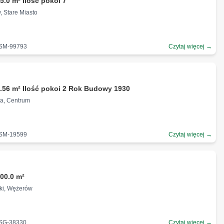
5.0 m² Ilość pokoi 7
, Stare Miasto
-SM-99793
Czytaj więcej →
.56 m² Ilość pokoi 2 Rok Budowy 1930
wa, Centrum
-SM-19599
Czytaj więcej →
00.0 m²
iki, Wężerów
-SG-38330
Czytaj więcej →