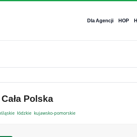
Dla Agencji
HOP
 Cała Polska
ośląskie
łódzkie
kujawsko-pomorskie