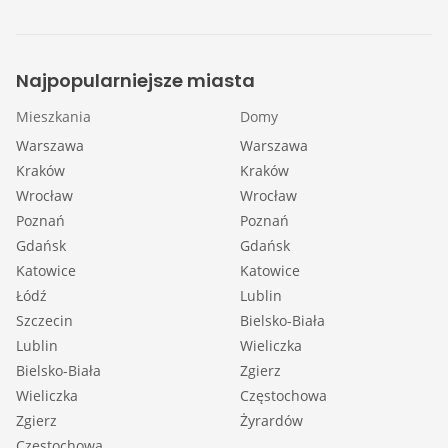
Najpopularniejsze miasta
Mieszkania
Domy
Warszawa
Warszawa
Kraków
Kraków
Wrocław
Wrocław
Poznań
Poznań
Gdańsk
Gdańsk
Katowice
Katowice
Łódź
Lublin
Szczecin
Bielsko-Biała
Lublin
Wieliczka
Bielsko-Biała
Zgierz
Wieliczka
Częstochowa
Zgierz
Żyrardów
Częstochowa