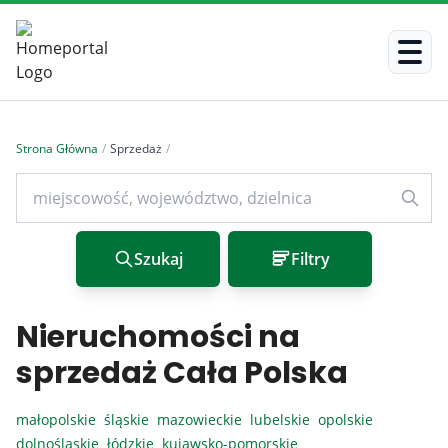
Strona Główna
/
Sprzedaż
/
Szukaj
Filtry
Nieruchomości na
sprzedaż Cała Polska
małopolskie
śląskie
mazowieckie
lubelskie
opolskie
dolnośląskie
łódzkie
kujawsko-pomorskie