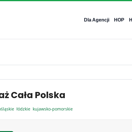
Dla Agencji
HOP
aż Cała Polska
ośląskie
łódzkie
kujawsko-pomorskie