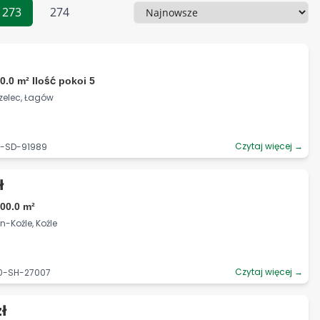
273
274
Sortowanie
0.0 m² Ilość pokoi 5
rzelec, Łagów
Czytaj więcej →
5-SD-91989
ł
00.0 m²
n-Koźle, Koźle
Czytaj więcej →
40-SH-27007
ł