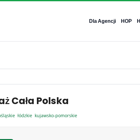
Dla Agencji
HOP
aż Cała Polska
ośląskie
łódzkie
kujawsko-pomorskie