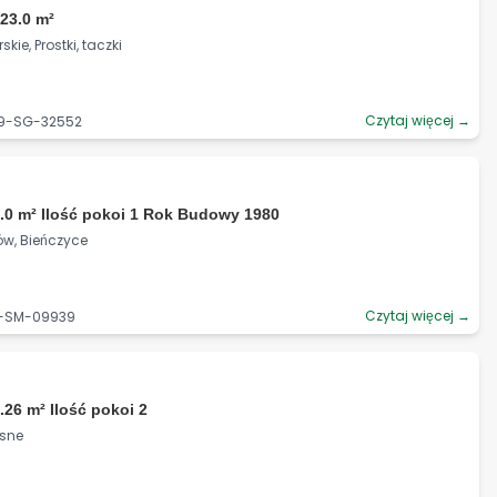
23.0 m²
e, Prostki, taczki
Czytaj więcej →
39-SG-32552
.0 m² Ilość pokoi 1 Rok Budowy 1980
ów, Bieńczyce
Czytaj więcej →
6-SM-09939
.26 m² Ilość pokoi 2
asne