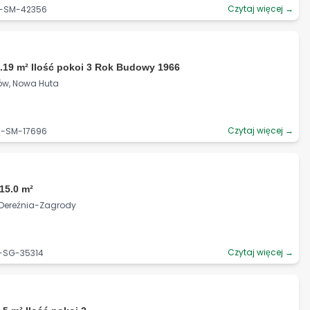
Czytaj więcej →
3-SM-42356
.19 m² Ilość pokoi 3 Rok Budowy 1966
ków, Nowa Huta
Czytaj więcej →
6-SM-17696
15.0 m²
j, Dereźnia-Zagrody
Czytaj więcej →
5-SG-35314