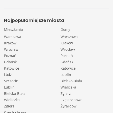
Najpopularniejsze miasta
Mieszkania
Domy
Warszawa
Warszawa
Kraków
Kraków
Wrocław
Wrocław
Poznań
Poznań
Gdańsk
Gdańsk
Katowice
Katowice
Łódź
Lublin
Szczecin
Bielsko-Biała
Lublin
Wieliczka
Bielsko-Biała
Zgierz
Wieliczka
Częstochowa
Zgierz
Żyrardów
Częstochowa