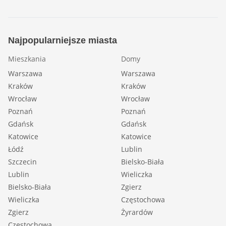
Najpopularniejsze miasta
Mieszkania
Domy
Warszawa
Warszawa
Kraków
Kraków
Wrocław
Wrocław
Poznań
Poznań
Gdańsk
Gdańsk
Katowice
Katowice
Łódź
Lublin
Szczecin
Bielsko-Biała
Lublin
Wieliczka
Bielsko-Biała
Zgierz
Wieliczka
Częstochowa
Zgierz
Żyrardów
Częstochowa