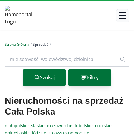
Strona Główna
/
Sprzedaż
/
Szukaj
Filtry
Nieruchomości na sprzedaż
Cała Polska
małopolskie
śląskie
mazowieckie
lubelskie
opolskie
dolnośląskie
łódzkie
kujawsko-pomorskie