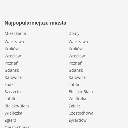
Najpopularniejsze miasta
Mieszkania
Domy
Warszawa
Warszawa
Kraków
Kraków
Wrocław
Wrocław
Poznań
Poznań
Gdańsk
Gdańsk
Katowice
Katowice
Łódź
Lublin
Szczecin
Bielsko-Biała
Lublin
Wieliczka
Bielsko-Biała
Zgierz
Wieliczka
Częstochowa
Zgierz
Żyrardów
Częstochowa