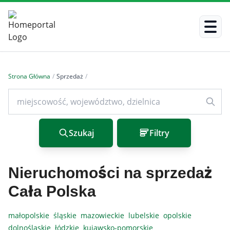
Strona Główna
/
Sprzedaż
/
Szukaj
Filtry
Nieruchomości na sprzedaż
Cała Polska
małopolskie
śląskie
mazowieckie
lubelskie
opolskie
dolnośląskie
łódzkie
kujawsko-pomorskie