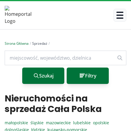
Strona Główna
/
Sprzedaż
/
Szukaj
Filtry
Nieruchomości na
sprzedaż Cała Polska
małopolskie
śląskie
mazowieckie
lubelskie
opolskie
dolnośląskie
łódzkie
kujawsko-pomorskie