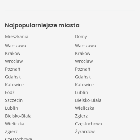
Najpopularniejsze miasta
Mieszkania
Domy
Warszawa
Warszawa
Kraków
Kraków
Wrocław
Wrocław
Poznań
Poznań
Gdańsk
Gdańsk
Katowice
Katowice
Łódź
Lublin
Szczecin
Bielsko-Biała
Lublin
Wieliczka
Bielsko-Biała
Zgierz
Wieliczka
Częstochowa
Zgierz
Żyrardów
Częstochowa