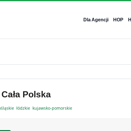
Dla Agencji
HOP
 Cała Polska
ośląskie
łódzkie
kujawsko-pomorskie