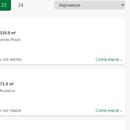
23
24
Sortowanie
110.0 m²
anów, Płaza
Czytaj więcej →
06-SG-89792
71.0 m²
, Rudzica
Czytaj więcej →
98-SG-39436