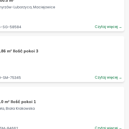
00.0 m²
myrzów-Luborzyca, Maciejowice
Czytaj więcej →
06-SG-58584
.86 m² Ilość pokoi 3
Czytaj więcej →
69-SM-75345
.0 m² Ilość pokoi 1
iała, Biała Krakowska
Czytaj więcej →
7-SM-84662