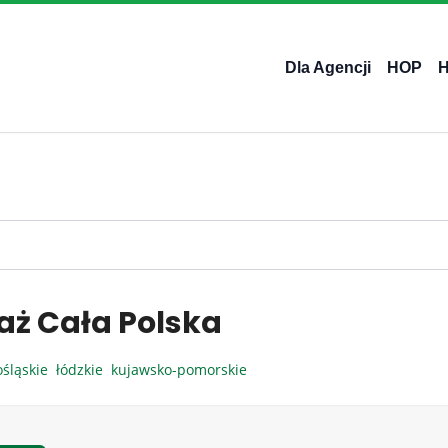
Dla Agencji
HOP
aż Cała Polska
ośląskie
łódzkie
kujawsko-pomorskie