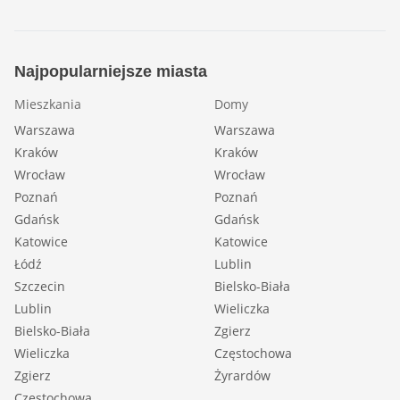
Najpopularniejsze miasta
Mieszkania
Domy
Warszawa
Warszawa
Kraków
Kraków
Wrocław
Wrocław
Poznań
Poznań
Gdańsk
Gdańsk
Katowice
Katowice
Łódź
Lublin
Szczecin
Bielsko-Biała
Lublin
Wieliczka
Bielsko-Biała
Zgierz
Wieliczka
Częstochowa
Zgierz
Żyrardów
Częstochowa