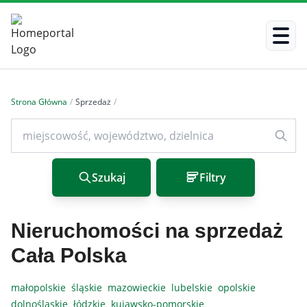
Strona Główna
/
Sprzedaż
/
Szukaj
Filtry
Nieruchomości na sprzedaż
Cała Polska
małopolskie
śląskie
mazowieckie
lubelskie
opolskie
dolnośląskie
łódzkie
kujawsko-pomorskie