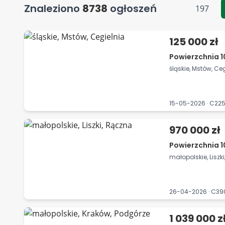
Znaleziono
8738
ogłoszeń
197
125 000 zł
Powierzchnia 1
śląskie, Mstów, Ce
15-05-2026 · C2
970 000 zł
Powierzchnia 1
małopolskie, Liszk
26-04-2026 · C3
1 039 000 z