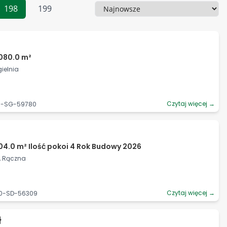
198
199
Sortowanie
080.0 m²
gielnia
Czytaj więcej →
25-SG-59780
04.0 m² Ilość pokoi 4 Rok Budowy 2026
i, Rączna
Czytaj więcej →
90-SD-56309
ł