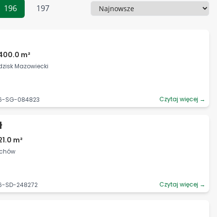
196
197
Sortowanie
1400.0 m²
dzisk Mazowiecki
Czytaj więcej →
36-SG-084823
ł
21.0 m²
uchów
Czytaj więcej →
36-SD-248272