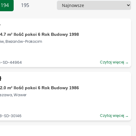
194
195
Sortowanie
ł
4.7 m² Ilość pokoi 6 Rok Budowy 1998
ków, Bieżanów-Prokocim
Czytaj więcej →
06-SD-44964
ł
2.0 m² Ilość pokoi 6 Rok Budowy 1986
rszawa, Wawer
Czytaj więcej →
68-SD-30146