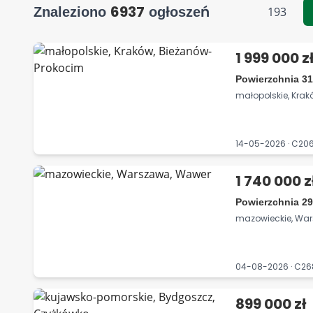
6937
Znaleziono
ogłoszeń
193
1 999 000 z
Powierzchnia 31
małopolskie, Kra
14-05-2026 · C2
1 740 000 z
Powierzchnia 29
mazowieckie, Wa
04-08-2026 · C2
899 000 zł