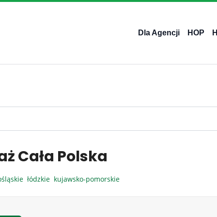
Dla Agencji
HOP
aż Cała Polska
ośląskie
łódzkie
kujawsko-pomorskie