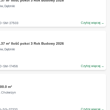
.37 m² Ilość pokoi 3 Rok Budowy 2026
w, Dębniki
Czytaj więcej →
90-SM-27503
.37 m² Ilość pokoi 3 Rok Budowy 2026
w, Dębniki
Czytaj więcej →
90-SM-17456
00.0 m²
i, Cholerzyn
Czytaj więcej →
06-SG-37320