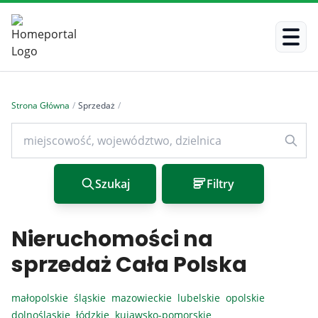
Strona Główna
/
Sprzedaż
/
Szukaj
Filtry
Nieruchomości na
sprzedaż Cała Polska
małopolskie
śląskie
mazowieckie
lubelskie
opolskie
dolnośląskie
łódzkie
kujawsko-pomorskie