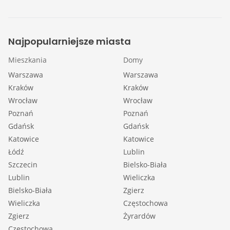
Najpopularniejsze miasta
Mieszkania
Domy
Warszawa
Warszawa
Kraków
Kraków
Wrocław
Wrocław
Poznań
Poznań
Gdańsk
Gdańsk
Katowice
Katowice
Łódź
Lublin
Szczecin
Bielsko-Biała
Lublin
Wieliczka
Bielsko-Biała
Zgierz
Wieliczka
Częstochowa
Zgierz
Żyrardów
Częstochowa