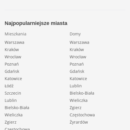
Najpopularniejsze miasta
Mieszkania
Domy
Warszawa
Warszawa
Kraków
Kraków
Wrocław
Wrocław
Poznań
Poznań
Gdańsk
Gdańsk
Katowice
Katowice
Łódź
Lublin
Szczecin
Bielsko-Biała
Lublin
Wieliczka
Bielsko-Biała
Zgierz
Wieliczka
Częstochowa
Zgierz
Żyrardów
Częstochowa