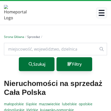
Strona Główna
/
Sprzedaż
/
Szukaj
Filtry
Nieruchomości na sprzedaż
Cała Polska
małopolskie
śląskie
mazowieckie
lubelskie
opolskie
dolnośląskie
łódzkie
kujawsko-pomorskie