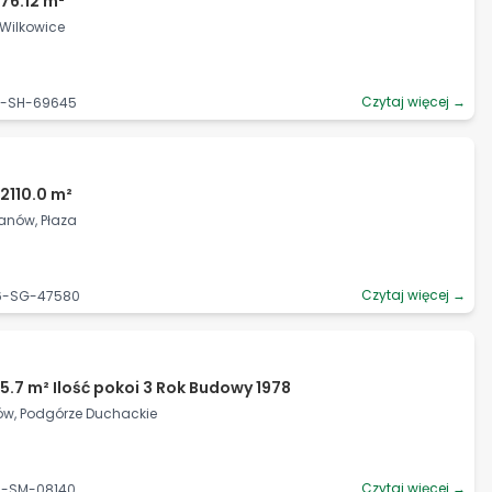
76.12 m²
, Wilkowice
Czytaj więcej →
55-SH-69645
2110.0 m²
anów, Płaza
Czytaj więcej →
06-SG-47580
5.7 m² Ilość pokoi 3 Rok Budowy 1978
ków, Podgórze Duchackie
Czytaj więcej →
06-SM-08140