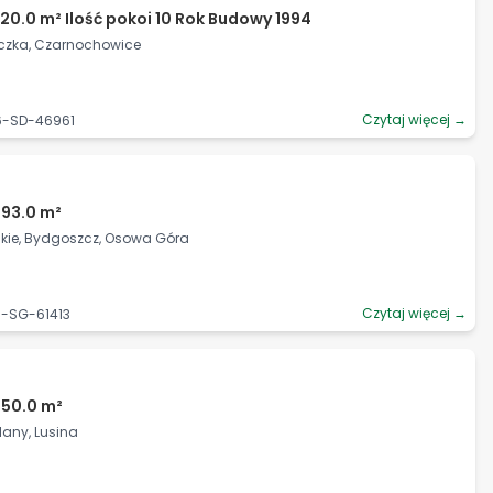
20.0 m² Ilość pokoi 10 Rok Budowy 1994
iczka, Czarnochowice
Czytaj więcej →
6-SD-46961
493.0 m²
ie, Bydgoszcz, Osowa Góra
Czytaj więcej →
5-SG-61413
450.0 m²
lany, Lusina