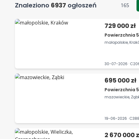
Znaleziono
6937
ogłoszeń
165
729 000 zł
Powierzchnia 5
małopolskie, Kra
30-07-2026 · C2
695 000 zł
Powierzchnia 5
mazowieckie, Ząbk
19-06-2026 · C3
2 670 000 z