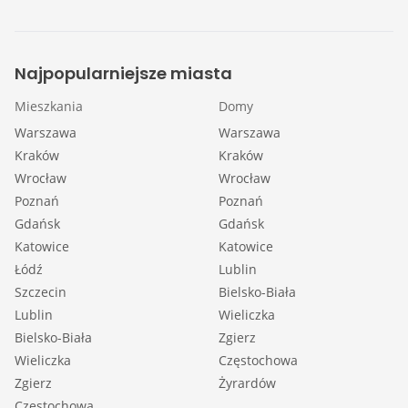
Najpopularniejsze miasta
Mieszkania
Domy
Warszawa
Warszawa
Kraków
Kraków
Wrocław
Wrocław
Poznań
Poznań
Gdańsk
Gdańsk
Katowice
Katowice
Łódź
Lublin
Szczecin
Bielsko-Biała
Lublin
Wieliczka
Bielsko-Biała
Zgierz
Wieliczka
Częstochowa
Zgierz
Żyrardów
Częstochowa