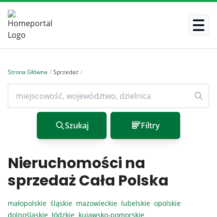
Strona Główna
/
Sprzedaż
/
Szukaj
Filtry
Nieruchomości na
sprzedaż Cała Polska
małopolskie
śląskie
mazowieckie
lubelskie
opolskie
dolnośląskie
łódzkie
kujawsko-pomorskie