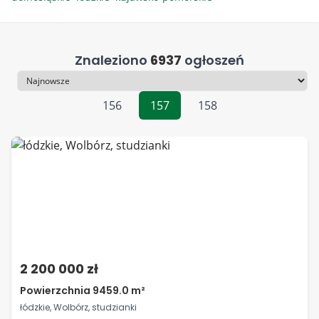
Znaleziono
6937
ogłoszeń
Sortowanie
156
157
158
2 200 000 zł
Powierzchnia 9459.0 m²
łódzkie, Wolbórz, studzianki