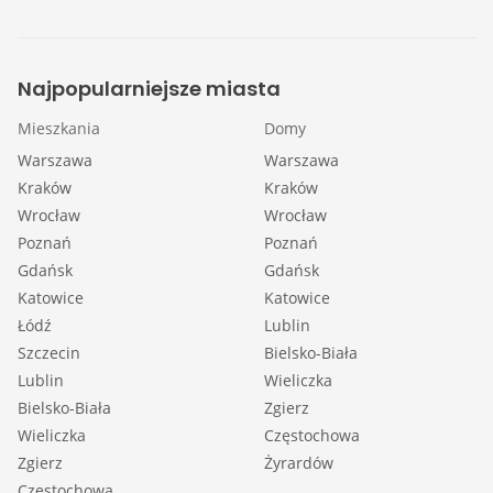
Najpopularniejsze miasta
Mieszkania
Domy
Warszawa
Warszawa
Kraków
Kraków
Wrocław
Wrocław
Poznań
Poznań
Gdańsk
Gdańsk
Katowice
Katowice
Łódź
Lublin
Szczecin
Bielsko-Biała
Lublin
Wieliczka
Bielsko-Biała
Zgierz
Wieliczka
Częstochowa
Zgierz
Żyrardów
Częstochowa