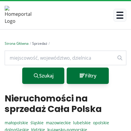
Strona Główna
/
Sprzedaż
/
Szukaj
Filtry
Nieruchomości na
sprzedaż Cała Polska
małopolskie
śląskie
mazowieckie
lubelskie
opolskie
dolnośląskie
łódzkie
kujawsko-pomorskie