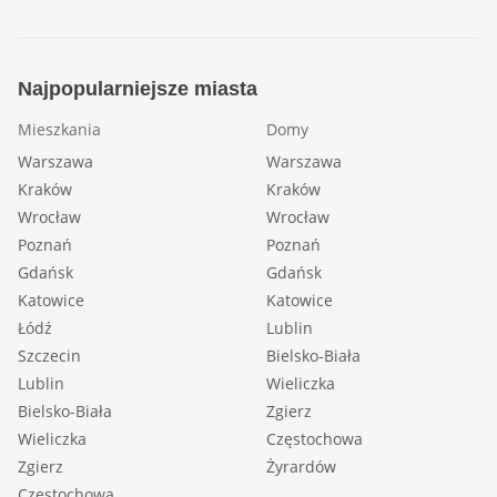
Najpopularniejsze miasta
Mieszkania
Domy
Warszawa
Warszawa
Kraków
Kraków
Wrocław
Wrocław
Poznań
Poznań
Gdańsk
Gdańsk
Katowice
Katowice
Łódź
Lublin
Szczecin
Bielsko-Biała
Lublin
Wieliczka
Bielsko-Biała
Zgierz
Wieliczka
Częstochowa
Zgierz
Żyrardów
Częstochowa