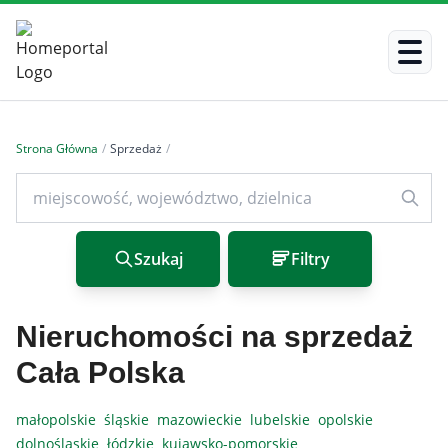
Strona Główna
/
Sprzedaż
/
Szukaj
Filtry
Nieruchomości na sprzedaż
Cała Polska
małopolskie
śląskie
mazowieckie
lubelskie
opolskie
dolnośląskie
łódzkie
kujawsko-pomorskie