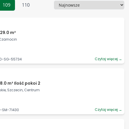
109
110
Sortowanie
29.0 m²
 Czarnocin
Czytaj więcej →
40-SG-55734
8.0 m² Ilość pokoi 2
ie, Szczecin, Centrum
Czytaj więcej →
6-SM-71430