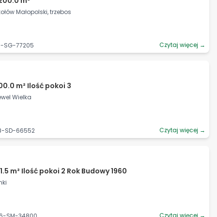
200.0 m²
ołów Małopolski, trzebos
Czytaj więcej →
93-SG-77205
0.0 m² Ilość pokoi 3
Pewel Wielka
Czytaj więcej →
28-SD-66552
1.5 m² Ilość pokoi 2 Rok Budowy 1960
nki
Czytaj więcej →
06-SM-34800