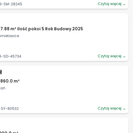
Czytaj więcej →
03-SM-28245
17.88 m² Ilość pokoi 5 Rok Budowy 2025
Chmielowice
Czytaj więcej →
74-SD-45734
ł
4860.0 m²
nań
Czytaj więcej →
4-SY-80532