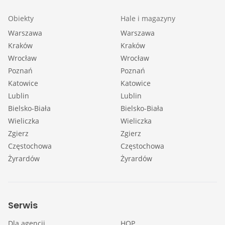
Obiekty
Hale i magazyny
Warszawa
Warszawa
Kraków
Kraków
Wrocław
Wrocław
Poznań
Poznań
Katowice
Katowice
Lublin
Lublin
Bielsko-Biała
Bielsko-Biała
Wieliczka
Wieliczka
Zgierz
Zgierz
Częstochowa
Częstochowa
Żyrardów
Żyrardów
Serwis
Dla agencji
HOP