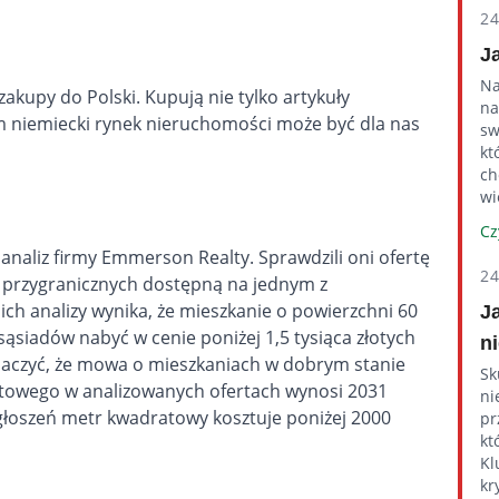
2
J
Na
 zakupy do Polski. Kupują nie tylko artykuły
na
 niemiecki rynek nieruchomości może być dla nas
sw
kt
ch
wi
Cz
 analiz firmy Emmerson Realty. Sprawdzili oni ofertę
2
 przygranicznych dostępną na jednym z
ich analizy wynika, że mieszkanie o powierzchni 60
J
iadów nabyć w cenie poniżej 1,5 tysiąca złotych
n
naczyć, że mowa o mieszkaniach w dobrym stanie
Sk
towego w analizowanych ofertach wynosi 2031
ni
głoszeń metr kwadratowy kosztuje poniżej 2000
pr
kt
Kl
kr