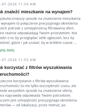
4-07-2026 11:56 AM
ak znaleźć mieszkanie na wynajem?
jskuteczniejszy sposób na znalezienie mieszkania
 wynajem to połączenie precyzyjnego określenia
oich potrzeb z umiejętnością filtrowania ofert,
óre realnie odpowiadają Twoim priorytetom. Nie
odzi o to, by przeglądać setki ogłoszeń, lecz by
edzieć, gdzie i jak szukać, by w krótkim czasie ...
ytaj dalej
4-07-2026 11:55 AM
ak korzystać z filtrów wyszukiwania
ieruchomości?
uteczne korzystanie z filtrów wyszukiwania
eruchomości to nie tylko oszczędność czasu, ale
zede wszystkim sposób na znalezienie oferty,
óra naprawdę odpowiada Twoim potrzebom.
uczem jest umiejętność precyzyjnego określenia
yteriów — od lokalizacji, przez metraż, po