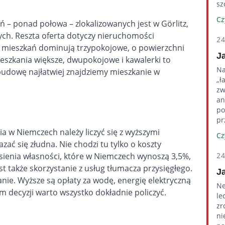
sz
Cz
 – ponad połowa – zlokalizowanych jest w Görlitz,
ych. Reszta oferta dotyczy nieruchomości
2
 mieszkań dominują trzypokojowe, o powierzchni
J
szkania większe, dwupokojowe i kawalerki to
Na
zabudowę najłatwiej znajdziemy mieszkanie w
„ł
zw
an
po
pr
a w Niemczech należy liczyć się z wyższymi
Cz
ać się złudna. Nie chodzi tu tylko o koszty
esienia własności, które w Niemczech wynoszą 3,5%,
2
t także skorzystanie z usług tłumacza przysięgłego.
J
nie. Wyższe są opłaty za wodę, energię elektryczną
Ne
m decyzji warto wszystko dokładnie policzyć.
le
zr
ni