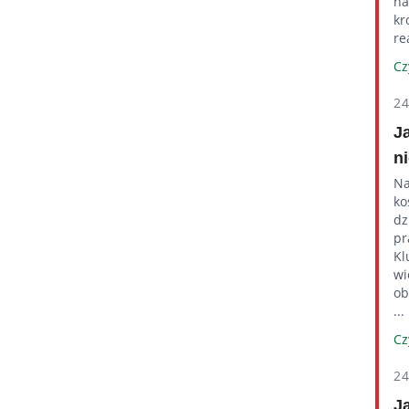
na
kr
re
Cz
2
J
n
Na
ko
dz
pr
Kl
wi
ob
...
Cz
2
J