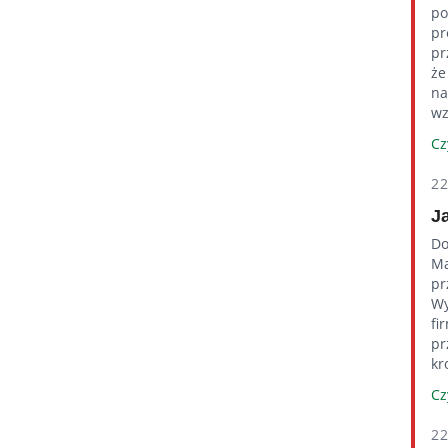
po
pr
pr
że
na
wz
Cz
2
J
Do
Ma
pr
Wy
fi
pr
kr
Cz
2