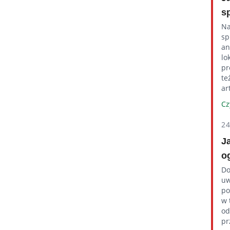
s
Na
sp
an
lo
pr
te
ar
Cz
2
J
o
Do
uw
po
w 
od
pr