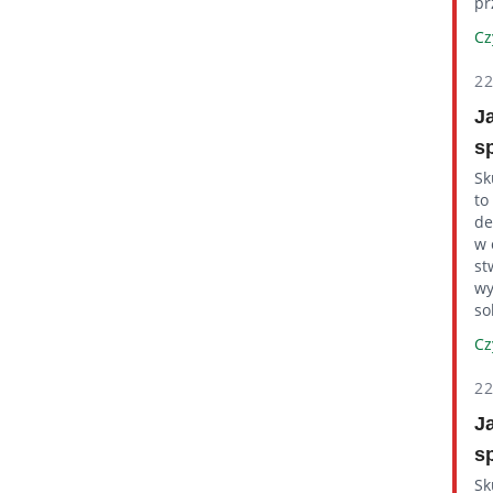
pr
Cz
2
J
s
Sk
to
de
w 
st
wy
so
Cz
2
J
s
Sk