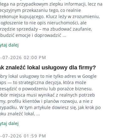
lega na przypadkowym zlepku informacji, lecz na
ecyzyjnym przekazaniu tego, co realnie
zekonuje kupującego. Klucz leży w zrozumieniu,
 ogłoszenie to nie opis nieruchomości, ale
rzędzie sprzedaży – ma zbudować zaufanie,
budzić emocje i doprowadzić ...
ytaj dalej
2-07-2026 02:00 PM
ak znaleźć lokal usługowy dla firmy?
bry lokal usługowy to nie tylko adres w Google
ps — to strategiczna decyzja, która może
zesądzić o powodzeniu lub porażce biznesu.
bór miejsca musi wynikać z realnych potrzeb
rmy, profilu klientów i planów rozwoju, a nie z
zypadku. W tym artykule dowiesz się, jak krok po
oku znaleźć lokal, ...
ytaj dalej
2-07-2026 01:59 PM