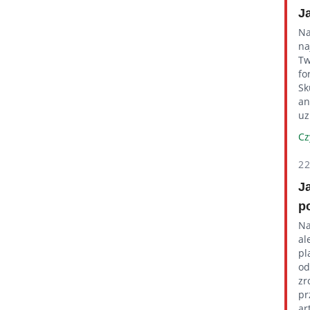
J
Na
na
Tw
fo
Sk
an
uz
Cz
2
J
p
Na
al
pl
od
zr
pr
ar