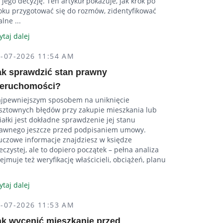
 jego decyzję. Ten artykuł pokazuje, jak krok po
oku przygotować się do rozmów, zidentyfikować
alne ...
ytaj dalej
4-07-2026 11:54 AM
ak sprawdzić stan prawny
ieruchomości?
jpewniejszym sposobem na uniknięcie
sztownych błędów przy zakupie mieszkania lub
iałki jest dokładne sprawdzenie jej stanu
awnego jeszcze przed podpisaniem umowy.
uczowe informacje znajdziesz w księdze
eczystej, ale to dopiero początek – pełna analiza
ejmuje też weryfikację właścicieli, obciążeń, planu
ytaj dalej
4-07-2026 11:53 AM
ak wycenić mieszkanie przed