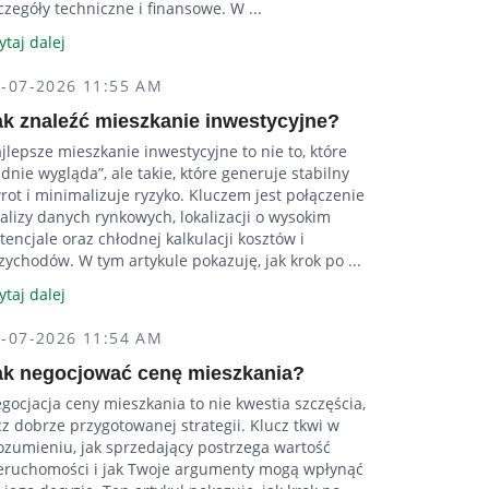
czegóły techniczne i finansowe. W ...
ytaj dalej
4-07-2026 11:55 AM
ak znaleźć mieszkanie inwestycyjne?
jlepsze mieszkanie inwestycyjne to nie to, które
adnie wygląda”, ale takie, które generuje stabilny
rot i minimalizuje ryzyko. Kluczem jest połączenie
alizy danych rynkowych, lokalizacji o wysokim
tencjale oraz chłodnej kalkulacji kosztów i
zychodów. W tym artykule pokazuję, jak krok po ...
ytaj dalej
4-07-2026 11:54 AM
ak negocjować cenę mieszkania?
gocjacja ceny mieszkania to nie kwestia szczęścia,
cz dobrze przygotowanej strategii. Klucz tkwi w
ozumieniu, jak sprzedający postrzega wartość
eruchomości i jak Twoje argumenty mogą wpłynąć