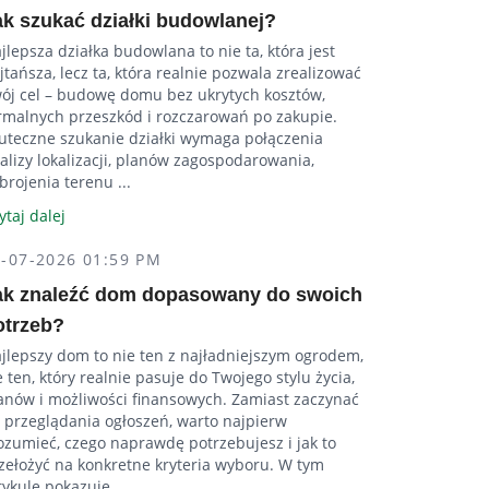
ak szukać działki budowlanej?
jlepsza działka budowlana to nie ta, która jest
jtańsza, lecz ta, która realnie pozwala zrealizować
ój cel – budowę domu bez ukrytych kosztów,
rmalnych przeszkód i rozczarowań po zakupie.
uteczne szukanie działki wymaga połączenia
alizy lokalizacji, planów zagospodarowania,
brojenia terenu ...
ytaj dalej
2-07-2026 01:59 PM
ak znaleźć dom dopasowany do swoich
otrzeb?
jlepszy dom to nie ten z najładniejszym ogrodem,
e ten, który realnie pasuje do Twojego stylu życia,
anów i możliwości finansowych. Zamiast zaczynać
 przeglądania ogłoszeń, warto najpierw
ozumieć, czego naprawdę potrzebujesz i jak to
zełożyć na konkretne kryteria wyboru. W tym
tykule pokazuję, ...