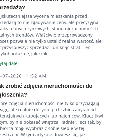
przedażą?
jskuteczniejsza wycena mieszkania przed
rzedażą to nie zgadywanie ceny, ale precyzyjna
aliza danych rynkowych, stanu nieruchomości i
kalnych trendów. Właściwie przeprowadzony
oces pozwala nie tylko ustalić realną wartość, ale
ż przyspieszyć sprzedaż i uniknąć strat. Ten
tykuł pokazuje, jak krok ...
ytaj dalej
4-07-2026 11:52 AM
ak zrobić zdjęcia nieruchomości do
głoszenia?
bre zdjęcia nieruchomości nie tylko przyciągają
agę, ale realnie decydują o liczbie zapytań od
tencjalnych kupujących lub najemców. Klucz tkwi
tym, by nie pokazać wnętrza „ładnie”, lecz tak, by
biorca mógł wyobrazić sobie siebie w tej
zestrzeni. W tym artykule dowiesz się, jak