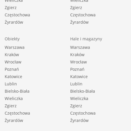
Wieliczka
Wieliczka
Zgierz
Zgierz
Częstochowa
Częstochowa
Żyrardów
Żyrardów
Obiekty
Hale i magazyny
Warszawa
Warszawa
Kraków
Kraków
Wrocław
Wrocław
Poznań
Poznań
Katowice
Katowice
Lublin
Lublin
Bielsko-Biała
Bielsko-Biała
Wieliczka
Wieliczka
Zgierz
Zgierz
Częstochowa
Częstochowa
Żyrardów
Żyrardów