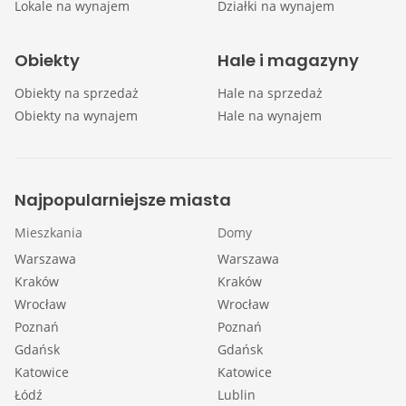
Lokale na wynajem
Działki na wynajem
Obiekty
Hale i magazyny
Obiekty na sprzedaż
Hale na sprzedaż
Obiekty na wynajem
Hale na wynajem
Najpopularniejsze miasta
Mieszkania
Domy
Warszawa
Warszawa
Kraków
Kraków
Wrocław
Wrocław
Poznań
Poznań
Gdańsk
Gdańsk
Katowice
Katowice
Łódź
Lublin