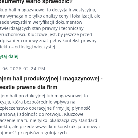
okumenty warto sprawdzić?
kup hali magazynowej to decyzja inwestycyjna,
óra wymaga nie tylko analizy ceny i lokalizacji, ale
zede wszystkim weryfikacji dokumentów
twierdzających stan prawny i techniczny
eruchomości. Kluczowe jest, by jeszcze przed
dpisaniem umowy znać pełny kontekst prawny
iektu – od księgi wieczystej ...
ytaj dalej
5-06-2026 02:24 PM
ajem hali produkcyjnej i magazynowej -
westie prawne dla firm
jem hali produkcyjnej lub magazynowej to
cyzja, która bezpośrednio wpływa na
zpieczeństwo operacyjne firmy, jej płynność
nansową i zdolność do rozwoju. Kluczowe
aczenie ma tu nie tylko lokalizacja czy standard
iektu, ale przede wszystkim konstrukcja umowy i
ajomość przepisów regulujących ...