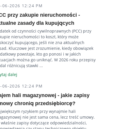
4-06-2026 12:24 PM
CC przy zakupie nieruchomości -
ktualne zasady dla kupujących
datek od czynności cywilnoprawnych (PCC) przy
kupie nieruchomości to koszt, który może
skoczyć kupującego, jeśli nie zna aktualnych
sad. Kluczowe jest zrozumienie, kiedy obowiązek
datkowy powstaje, kto go ponosi i w jakich
tuacjach można go uniknąć. W 2026 roku przepisy
dal różnicują stawki ...
ytaj dalej
4-06-2026 12:24 PM
ajem hali magazynowej - jakie zapisy
mowy chronią przedsiębiorcę?
jwiększym ryzykiem przy wynajmie hali
gazynowej nie jest sama cena, lecz treść umowy.
 właśnie zapisy dotyczące odpowiedzialności,
powiedzenia czy stanu technicznego obiektu