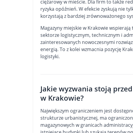
ciężarowy w mieście. Dla firm to także re
ryzyka opóźnień. W efekcie zyskują nie tyl
korzystają z bardziej zrównoważonego s
Magazyny miejskie w Krakowie wspierają 
sektorze logistycznym, technicznym i ad
zainteresowanych nowoczesnymi rozwiązan
energią. To z kolei wzmacnia pozycję Kr
logistyki.
Jakie wyzwania stoją prz
w Krakowie?
Największym ograniczeniem jest dostępno
strukturze urbanistycznej, ma ogranicz
magazynowych
w granicach administracyj
istniejące budynki lub szukają terenów p