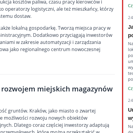
dukcja kosztów paliwa, czasu pracy kierowców i
Cz
ko operatorzy logistyczni, ale też mieszkańcy, którzy
ystemu dostaw.
2
J
także lokalną gospodarkę. Tworzą miejsca pracy w
ministracyjnym. Dodatkowo przyciągają inwestorów
p
iami w zakresie automatyzacji i zarządzania
Na
akowa jako regionalnego centrum nowoczesnej
lo
po
um
wy
te
po
ed rozwojem miejskich magazynów
Cz
2
U
ść gruntów. Kraków, jako miasto o zwartej
one możliwości rozwoju nowych
obiektów
w
nych. Dlatego coraz częściej inwestorzy adaptują
Na
oprzemysłowych, które można przekształcić w
do