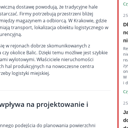
Cz
wiczną dostawę powodują, że tradycyjne hale
arczać. Firmy potrzebują przestrzeni bliżej
2
 między magazynem a odbiorcą. W Krakowie, gdzie
D
iają transport, lokalizacja obiektu logistycznego w
n
urencyjną.
n
 się w rejonach dobrze skomunikowanych z
Re
czy okolice Balic. Dzięki temu możliwe jest szybkie
ni
asami wylotowymi. Właściciele nieruchomości
re
zy
zych hal produkcyjnych na nowoczesne centra
on
eby logistyki miejskiej.
W 
i 
Cz
i wpływa na projektowanie i
2
J
d
 innego podejścia do planowania powierzchni