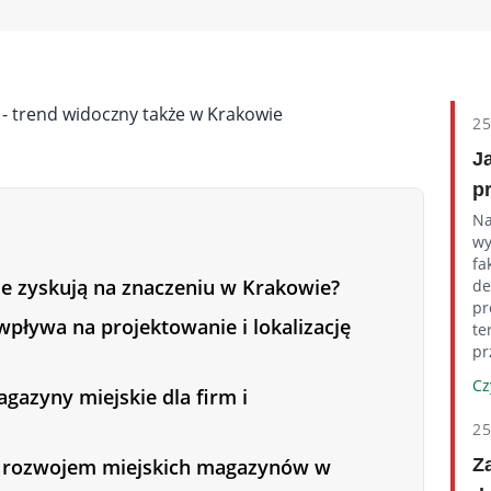
2
J
p
Na
wy
fa
e zyskują na znaczeniu w Krakowie?
de
pr
i wpływa na projektowanie i lokalizację
te
pr
Cz
agazyny miejskie dla firm i
2
ed rozwojem miejskich magazynów w
Z