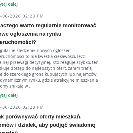
ytaj dalej
5-06-2026 02:23 PM
laczego warto regularnie monitorować
owe ogłoszenia na rynku
ieruchomości?
gularne śledzenie nowych ogłoszeń
eruchomości to nie kwestia ciekawości, lecz
alnej przewagi decyzyjnej. Kto reaguje szybko, ten
skuje dostęp do najlepszych ofert, zanim trafią
e do szerokiego grona kupujących lub najemców.
dynamicznym rynku, gdzie atrakcyjne mieszkania
domy znikają w ...
ytaj dalej
5-06-2026 02:23 PM
ak porównywać oferty mieszkań,
omów i działek, aby podjąć świadomą