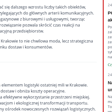
2
ć się dalszego wzrostu liczby takich obiektów,
zylegających do głównych arterii komunikacyjnych.
P
magazynowe z biurowymi i usługowymi, tworząc
a
rozwiązanie pozwala skrócić czas reakcji na
Po
acyjną przedsiębiorstw.
za
za
Krakowie to nie chwilowa moda, lecz strategiczna
za
rynku dostaw i konsumentów.
po
sy
na
Cz
2
N
 elementem logistyki ostatniej mili w Krakowie.
u
 dostaw i obniża koszty operacyjne.
a efektywne wykorzystanie przestrzeni miejskiej.
Na
ma
owacjom i ekologicznej transformacji transportu.
To
ny ośrodek nowoczesnych rozwiązań logistycznych.
wy