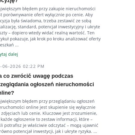
ecyzję?
jwiększym błędem przy zakupie nieruchomości
st porównywanie ofert wyłącznie po cenie. Aby
cyzja była świadoma, trzeba zestawić ze sobą
kalizację, standard, potencjał inwestycyjny i ukryte
szty – dopiero wtedy widać realną wartość. Ten
tykuł pokazuje, jak krok po kroku analizować oferty
eszkań ...
ytaj dalej
5-06-2026 02:22 PM
a co zwrócić uwagę podczas
rzeglądania ogłoszeń nieruchomości
nline?
jwiększym błędem przy przeglądaniu ogłoszeń
eruchomości online jest skupienie się wyłącznie
 zdjęciach lub cenie. Kluczowe jest zrozumienie,
 każde ogłoszenie to zestaw informacji, które –
śli potrafisz je właściwie odczytać – mogą ujawnić
równo potencjał inwestycji, jak i ukryte ryzyka. ...