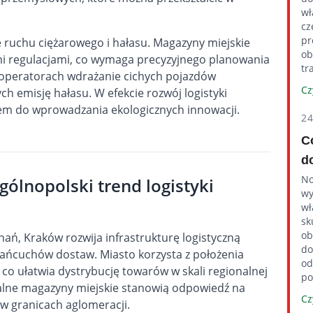
wł
cz
pr
ruchu ciężarowego i hałasu. Magazyny miejskie
ob
mi regulacjami, co wymaga precyzyjnego planowania
tr
a operatorach wdrażanie cichych pojazdów
Cz
ch emisję hałasu. W efekcie rozwój logistyki
lsem do wprowadzania ekologicznych innowacji.
2
C
d
No
gólnopolski trend logistyki
wy
wł
sk
ob
ań, Kraków rozwija infrastrukturę logistyczną
do
ńcuchów dostaw. Miasto korzysta z położenia
od
, co ułatwia dystrybucję towarów w skali regionalnej
po
kalne magazyny miejskie stanowią odpowiedź na
Cz
 w granicach aglomeracji.