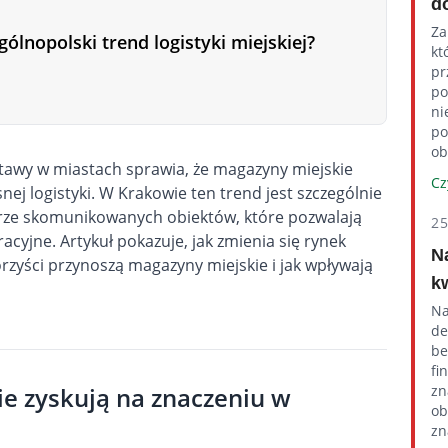
d
Za
ólnopolski trend logistyki miejskiej?
kt
pr
po
ni
po
ob
tawy w miastach sprawia, że magazyny miejskie
Cz
j logistyki. W Krakowie ten trend jest szczególnie
brze skomunikowanych obiektów, które pozwalają
2
acyjne. Artykuł pokazuje, jak zmienia się rynek
N
orzyści przynoszą magazyny miejskie i jak wpływają
k
Na
de
be
fi
e zyskują na znaczeniu w
zn
ob
zn