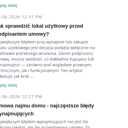
ytaj dalej
4-06-2026 12:31 PM
ak sprawdzić lokal użytkowy przed
odpisaniem umowy?
jwiększym błędem przy wynajmie lub zakupie
kalu użytkowego jest decyzja podjęta wyłącznie na
dstawie pierwszego wrażenia. Zanim podpiszesz
owę, musisz wiedzieć, co dokładnie kupujesz lub
najmujesz — zarówno pod względem prawnym,
chnicznym, jak i funkcjonalnym. Ten artykuł
kazuje, jak krok ...
ytaj dalej
4-06-2026 12:27 PM
mowa najmu domu - najczęstsze błędy
ynajmujących
jwiększym błędem wynajmujących nie jest źle
brany lokator, ale źle przygotowana umowa. To