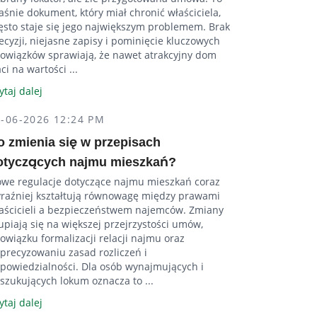
aśnie dokument, który miał chronić właściciela,
ęsto staje się jego największym problemem. Brak
ecyzji, niejasne zapisy i pominięcie kluczowych
owiązków sprawiają, że nawet atrakcyjny dom
aci na wartości ...
ytaj dalej
4-06-2026 12:24 PM
o zmienia się w przepisach
otyczących najmu mieszkań?
we regulacje dotyczące najmu mieszkań coraz
raźniej kształtują równowagę między prawami
aścicieli a bezpieczeństwem najemców. Zmiany
upiają się na większej przejrzystości umów,
owiązku formalizacji relacji najmu oraz
precyzowaniu zasad rozliczeń i
powiedzialności. Dla osób wynajmujących i
szukujących lokum oznacza to ...
ytaj dalej