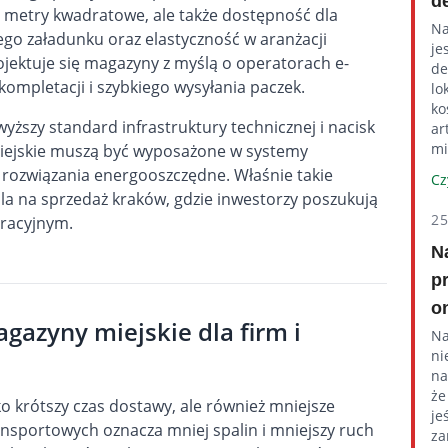
d
o metry kwadratowe, ale także dostępność dla
Na
go załadunku oraz elastyczność w aranżacji
je
ojektuje się magazyny z myślą o operatorach e-
de
ompletacji i szybkiego wysyłania paczek.
lo
ko
yższy standard infrastruktury technicznej i nacisk
ar
mi
iejskie muszą być wyposażone w systemy
 rozwiązania energooszczędne. Właśnie takie
Cz
la na sprzedaż kraków
, gdzie inwestorzy poszukują
2
racyjnym.
N
p
o
agazyny miejskie dla firm i
Na
ni
na
że
ko krótszy czas dostawy, ale również mniejsze
je
ansportowych oznacza mniej spalin i mniejszy ruch
za