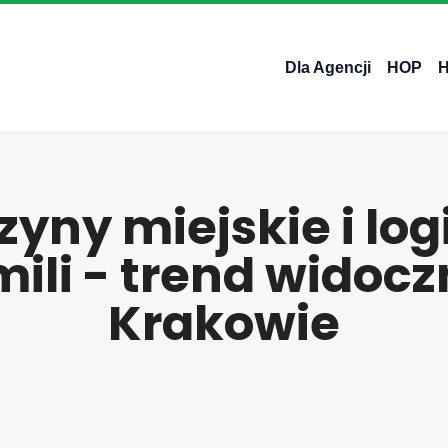
Dla Agencji
HOP
yny miejskie i log
mili - trend widoc
Krakowie