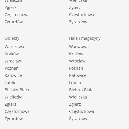
Wieliczka
Wieliczka
Zgierz
Zgierz
Częstochowa
Częstochowa
Żyrardów
Żyrardów
Obiekty
Hale i magazyny
Warszawa
Warszawa
Kraków
Kraków
Wrocław
Wrocław
Poznań
Poznań
Katowice
Katowice
Lublin
Lublin
Bielsko-Biała
Bielsko-Biała
Wieliczka
Wieliczka
Zgierz
Zgierz
Częstochowa
Częstochowa
Żyrardów
Żyrardów