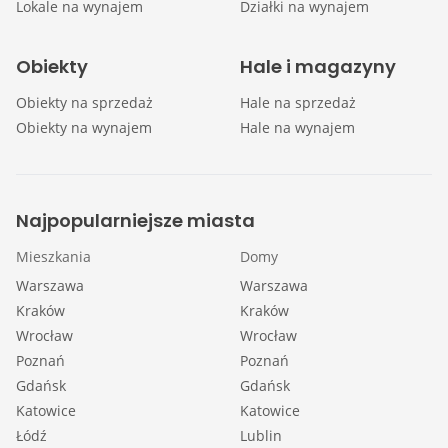
Lokale na wynajem
Działki na wynajem
Obiekty
Hale i magazyny
Obiekty na sprzedaż
Hale na sprzedaż
Obiekty na wynajem
Hale na wynajem
Najpopularniejsze miasta
Mieszkania
Domy
Warszawa
Warszawa
Kraków
Kraków
Wrocław
Wrocław
Poznań
Poznań
Gdańsk
Gdańsk
Katowice
Katowice
Łódź
Lublin