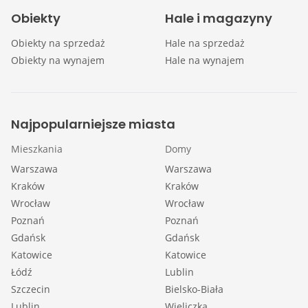
Obiekty
Hale i magazyny
Obiekty na sprzedaż
Hale na sprzedaż
Obiekty na wynajem
Hale na wynajem
Najpopularniejsze miasta
Mieszkania
Domy
Warszawa
Warszawa
Kraków
Kraków
Wrocław
Wrocław
Poznań
Poznań
Gdańsk
Gdańsk
Katowice
Katowice
Łódź
Lublin
Szczecin
Bielsko-Biała
Lublin
Wieliczka