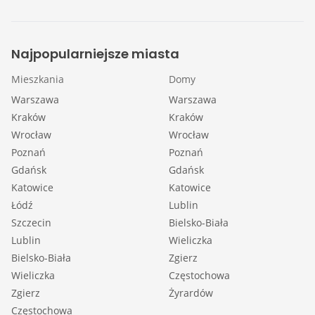
Najpopularniejsze miasta
Mieszkania
Domy
Warszawa
Warszawa
Kraków
Kraków
Wrocław
Wrocław
Poznań
Poznań
Gdańsk
Gdańsk
Katowice
Katowice
Łódź
Lublin
Szczecin
Bielsko-Biała
Lublin
Wieliczka
Bielsko-Biała
Zgierz
Wieliczka
Częstochowa
Zgierz
Żyrardów
Częstochowa