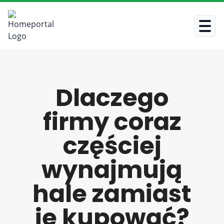
Dlaczego
firmy coraz
częściej
wynajmują
hale zamiast
je kupować?