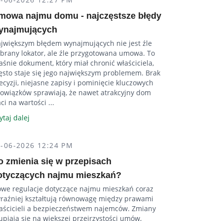
mowa najmu domu - najczęstsze błędy
ynajmujących
jwiększym błędem wynajmujących nie jest źle
brany lokator, ale źle przygotowana umowa. To
aśnie dokument, który miał chronić właściciela,
ęsto staje się jego największym problemem. Brak
ecyzji, niejasne zapisy i pominięcie kluczowych
owiązków sprawiają, że nawet atrakcyjny dom
aci na wartości ...
ytaj dalej
4-06-2026 12:24 PM
o zmienia się w przepisach
otyczących najmu mieszkań?
we regulacje dotyczące najmu mieszkań coraz
raźniej kształtują równowagę między prawami
aścicieli a bezpieczeństwem najemców. Zmiany
upiają się na większej przejrzystości umów,