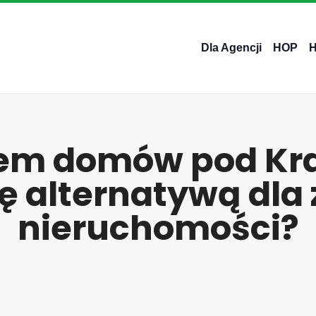
Dla Agencji
HOP
jem domów pod K
ię alternatywą dl
nieruchomości?