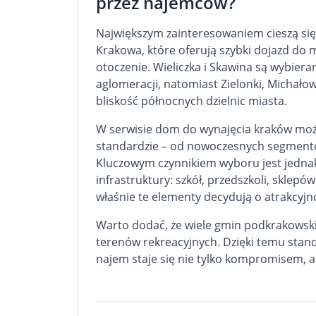
przez najemców?
Największym zainteresowaniem cieszą si
Krakowa, które oferują szybki dojazd do m
otoczenie. Wieliczka i Skawina są wybier
aglomeracji, natomiast Zielonki, Michałowi
bliskość północnych dzielnic miasta.
W serwisie
dom do wynajęcia kraków
możn
standardzie – od nowoczesnych segment
Kluczowym czynnikiem wyboru jest jednak 
infrastruktury: szkół, przedszkoli, sklepów
właśnie te elementy decydują o atrakcyjnoś
Warto dodać, że wiele gmin podkrakowski
terenów rekreacyjnych. Dzięki temu stand
najem staje się nie tylko kompromisem,