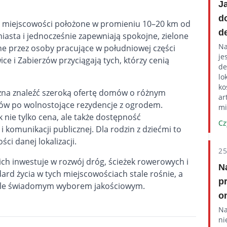
J
d
ę miejscowości położone w promieniu 10–20 km od
d
iasta i jednocześnie zapewniają spokojne, zielone
Na
ane przez osoby pracujące w południowej części
je
ce i Zabierzów przyciągają tych, którzy cenią
de
lo
ko
a znaleźć szeroką ofertę domów o różnym
ar
ów po wolnostojące rezydencje z ogrodem.
mi
nie tylko cena, ale także dostępność
Cz
 i komunikacji publicznej. Dla rodzin z dziećmi to
ci danej lokalizacji.
2
ch inwestuje w rozwój dróg, ścieżek rowerowych i
N
ard życia w tych miejscowościach stale rośnie, a
p
 ale świadomym wyborem jakościowym.
o
Na
ni