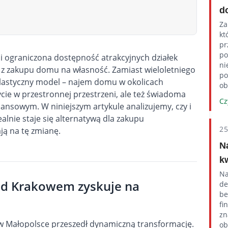
d
Za
kt
pr
po
 ograniczona dostępność atrakcyjnych działek
ni
e z zakupu
domu
na własność. Zamiast wieloletniego
po
 elastyczny model – najem domu w okolicach
ob
cie w przestronnej przestrzeni, ale też świadoma
Cz
nansowym. W niniejszym artykule analizujemy, czy i
nie staje się alternatywą dla zakupu
2
ją na tę zmianę.
N
k
Na
d Krakowem zyskuje na
de
be
fi
zn
w Małopolsce przeszedł dynamiczną transformację.
ob