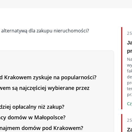
2
J
p
Na
wy
fa
 Krakowem zyskuje na popularności?
de
pr
owem są najczęściej wybierane przez
te
pr
Cz
ziej opłacalny niż zakup?
jemcy domów w Małopolsce?
2
 z najmem domów pod Krakowem?
Z