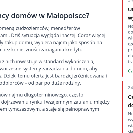
U
jemcy domów w Małopolsce?
w
Na
ł domeną cudzoziemców, menedżerów
do
mi. Dziś sytuacja wygląda inaczej. Coraz więcej
wł
wały zakup domu, wybiera najem jako sposób na
cz
 bez konieczności zaciągania kredytu.
pr
ob
lu z nich inwestuje w standard wykończenia,
tr
nowoczesne systemy zarządzania domem, aby
Cz
Dzięki temu oferta jest bardziej zróżnicowana i
dbiorców – od par po duże rodziny.
2
 umów najmu długoterminowego, często
C
o dojrzewaniu rynku i wzajemnym zaufaniu między
d
niem tymczasowym, a staje się pełnoprawnym
No
wy
wł
sk