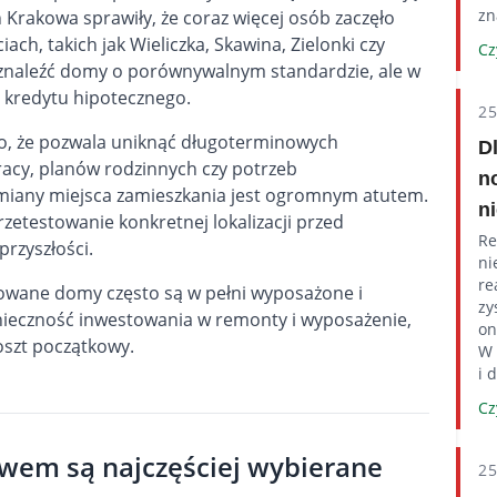
zn
rakowa sprawiły, że coraz więcej osób zaczęło
ch, takich jak Wieliczka, Skawina, Zielonki czy
Cz
 znaleźć domy o porównywalnym standardzie, ale w
ta kredytu hipotecznego.
2
ego, że pozwala uniknąć długoterminowych
D
pracy, planów rodzinnych czy potrzeb
n
miany miejsca zamieszkania jest ogromnym atutem.
n
zetestowanie konkretnej lokalizacji przed
Re
rzyszłości.
ni
re
jmowane domy często są w pełni wyposażone i
zy
nieczność inwestowania w remonty i wyposażenie,
on
oszt początkowy.
W 
i 
Cz
owem są najczęściej wybierane
2