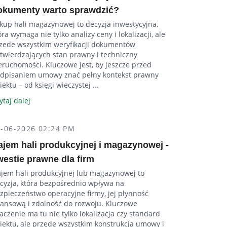
okumenty warto sprawdzić?
kup hali magazynowej to decyzja inwestycyjna,
óra wymaga nie tylko analizy ceny i lokalizacji, ale
zede wszystkim weryfikacji dokumentów
twierdzających stan prawny i techniczny
eruchomości. Kluczowe jest, by jeszcze przed
dpisaniem umowy znać pełny kontekst prawny
iektu – od księgi wieczystej ...
ytaj dalej
5-06-2026 02:24 PM
ajem hali produkcyjnej i magazynowej -
westie prawne dla firm
jem hali produkcyjnej lub magazynowej to
cyzja, która bezpośrednio wpływa na
zpieczeństwo operacyjne firmy, jej płynność
nansową i zdolność do rozwoju. Kluczowe
aczenie ma tu nie tylko lokalizacja czy standard
iektu, ale przede wszystkim konstrukcja umowy i