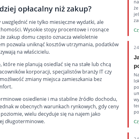
na
ziej opłacalny niż zakup?
że
je
za
uwzględnić nie tylko miesięczne wydatki, ale
uchomości. Wysokie stopy procentowe i rosnące
Cz
że zakup domu często oznacza wieloletnie
em pozwala uniknąć kosztów utrzymania, podatków
2
ywają na właścicielu.
J
 które nie planują osiedlać się na stałe lub chcą
p
cowników korporacji, specjalistów branży IT czy
Na
możliwość zmiany miejsca zamieszkania bez
lo
fort.
po
um
oterminowe osiedlenie i ma stabilne źródło dochodu,
wy
te
 Jednak w obecnych warunkach rynkowych, gdy ceny
po
poziomie, wielu decyduje się na najem jako
ciej długoterminowe.
Cz
2