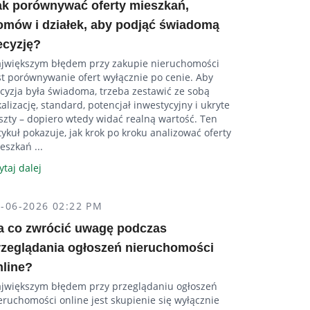
ak porównywać oferty mieszkań,
omów i działek, aby podjąć świadomą
ecyzję?
jwiększym błędem przy zakupie nieruchomości
st porównywanie ofert wyłącznie po cenie. Aby
cyzja była świadoma, trzeba zestawić ze sobą
kalizację, standard, potencjał inwestycyjny i ukryte
szty – dopiero wtedy widać realną wartość. Ten
tykuł pokazuje, jak krok po kroku analizować oferty
eszkań ...
ytaj dalej
5-06-2026 02:22 PM
a co zwrócić uwagę podczas
rzeglądania ogłoszeń nieruchomości
nline?
jwiększym błędem przy przeglądaniu ogłoszeń
eruchomości online jest skupienie się wyłącznie