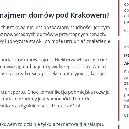
ob
do
ę z najmem domów pod Krakowem?
od
po
ch Krakowa nie jest pozbawiony trudności. Jednym
Cz
daż nowoczesnych domów w przystępnych cenach.
wy lub wyższe stawki, co może utrudniać znalezienie
2
P
tandardów umów najmu. Niektórzy właściciele nie
a
, co wymaga od najemcy większej czujności. Warto
Po
szcza w zakresie opłat eksploatacyjnych, kaucji i
za
za
za
a transportu. Choć komunikacja podmiejska rozwija
po
h nadal niezbędny jest samochód. To może
sy
nia, szczególnie dla rodzin z dziećmi
na
Cz
wem to dziś nie tylko alternatywa dla zakupu,