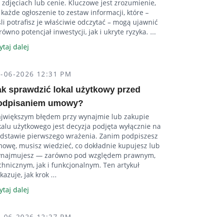
 zdjęciach lub cenie. Kluczowe jest zrozumienie,
 każde ogłoszenie to zestaw informacji, które –
śli potrafisz je właściwie odczytać – mogą ujawnić
równo potencjał inwestycji, jak i ukryte ryzyka. ...
ytaj dalej
4-06-2026 12:31 PM
ak sprawdzić lokal użytkowy przed
odpisaniem umowy?
jwiększym błędem przy wynajmie lub zakupie
kalu użytkowego jest decyzja podjęta wyłącznie na
dstawie pierwszego wrażenia. Zanim podpiszesz
owę, musisz wiedzieć, co dokładnie kupujesz lub
najmujesz — zarówno pod względem prawnym,
chnicznym, jak i funkcjonalnym. Ten artykuł
kazuje, jak krok ...
ytaj dalej
4-06-2026 12:27 PM