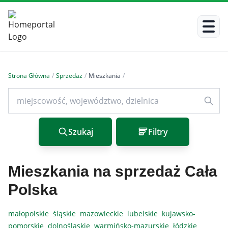
Strona Główna
/
Sprzedaż
/
Mieszkania
/
Szukaj
Filtry
Mieszkania na sprzedaż Cała
Polska
małopolskie
śląskie
mazowieckie
lubelskie
kujawsko-
pomorskie
dolnośląskie
warmińsko-mazurskie
łódzkie