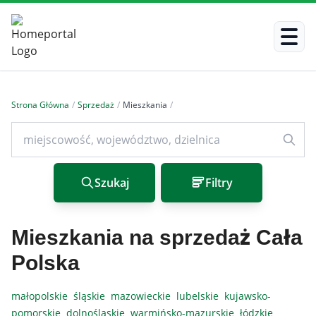
Strona Główna
/
Sprzedaż
/
Mieszkania
/
Szukaj
Filtry
Mieszkania na sprzedaż Cała
Polska
małopolskie
śląskie
mazowieckie
lubelskie
kujawsko-
pomorskie
dolnośląskie
warmińsko-mazurskie
łódzkie