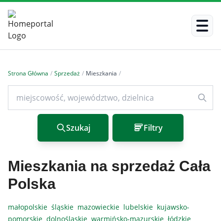
Strona Główna
/
Sprzedaż
/
Mieszkania
/
Szukaj
Filtry
Mieszkania na sprzedaż Cała
Polska
małopolskie
śląskie
mazowieckie
lubelskie
kujawsko-
pomorskie
dolnośląskie
warmińsko-mazurskie
łódzkie