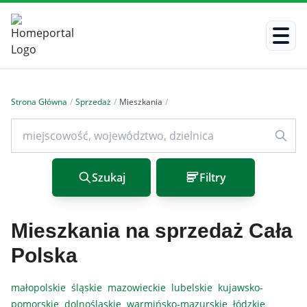
Strona Główna
/
Sprzedaż
/
Mieszkania
/
Szukaj
Filtry
Mieszkania na sprzedaż Cała
Polska
małopolskie
śląskie
mazowieckie
lubelskie
kujawsko-
pomorskie
dolnośląskie
warmińsko-mazurskie
łódzkie