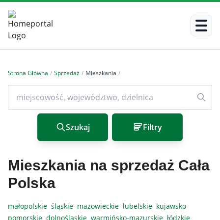
Strona Główna
/
Sprzedaż
/
Mieszkania
/
Szukaj
Filtry
Mieszkania na sprzedaż Cała
Polska
małopolskie
śląskie
mazowieckie
lubelskie
kujawsko-
pomorskie
dolnośląskie
warmińsko-mazurskie
łódzkie