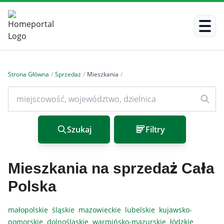
Strona Główna
/
Sprzedaż
/
Mieszkania
/
Szukaj
Filtry
Mieszkania na sprzedaż Cała
Polska
małopolskie
śląskie
mazowieckie
lubelskie
kujawsko-
pomorskie
dolnośląskie
warmińsko-mazurskie
łódzkie