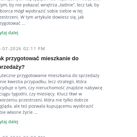
tym, by nie pokazać wnętrza „ładnie”, lecz tak, by
biorca mógł wyobrazić sobie siebie w tej
zestrzeni. W tym artykule dowiesz się, jak
zygotować ...
ytaj dalej
2-07-2026 02:11 PM
ak przygotować mieszkanie do
przedaży?
uteczne przygotowanie mieszkania do sprzedaży
 nie kwestia przypadku, lecz strategii, która
cyduje o tym, czy nieruchomość znajdzie nabywcę
ciągu tygodni, czy miesięcy. Klucz tkwi w
worzeniu przestrzeni, która nie tylko dobrze
gląda, ale też pozwala kupującemu wyobrazić
bie własne życie ...
ytaj dalej