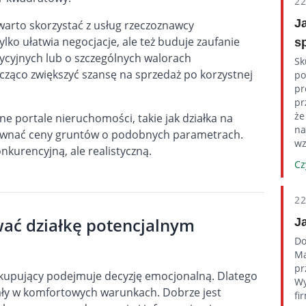
2
J
warto skorzystać z usług rzeczoznawcy
lko ułatwia negocjacje, ale też buduje zaufanie
s
ycyjnych lub o szczególnych walorach
Sk
acząco zwiększyć szansę na sprzedaż po korzystnej
po
pr
pr
że
ne portale nieruchomości, takie jak
działka na
na
ównać ceny gruntów o podobnych parametrach.
wz
nkurencyjną, ale realistyczną.
Cz
2
wać działkę potencjalnym
J
Do
Ma
pr
 kupujący podejmuje decyzję emocjonalną. Dlatego
Wy
gały w komfortowych warunkach. Dobrze jest
fi