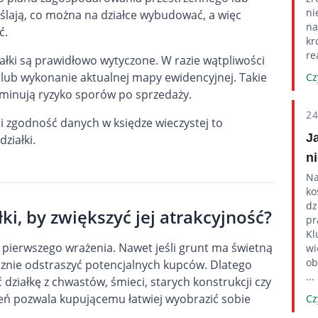
ni
ają, co można na działce wybudować, a więc
na
ć.
kr
re
iałki są prawidłowo wytyczone. W razie wątpliwości
 lub wykonanie aktualnej mapy ewidencyjnej. Takie
Cz
liminują ryzyko sporów po sprzedaży.
2
 zgodność danych w księdze wieczystej to
J
ziałki.
n
Na
ko
dz
ki, by zwiększyć jej atrakcyjność?
pr
Kl
 pierwszego wrażenia. Nawet jeśli grunt ma świetną
wi
ob
cznie odstraszyć potencjalnych kupców. Dlatego
...
działkę z chwastów, śmieci, starych konstrukcji czy
zeń pozwala kupującemu łatwiej wyobrazić sobie
Cz