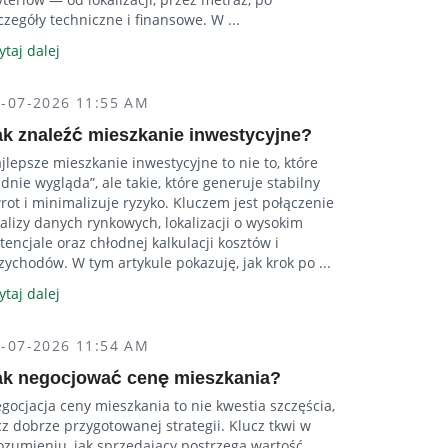
czegóły techniczne i finansowe. W ...
ytaj dalej
4-07-2026 11:55 AM
ak znaleźć mieszkanie inwestycyjne?
jlepsze mieszkanie inwestycyjne to nie to, które
adnie wygląda”, ale takie, które generuje stabilny
rot i minimalizuje ryzyko. Kluczem jest połączenie
alizy danych rynkowych, lokalizacji o wysokim
tencjale oraz chłodnej kalkulacji kosztów i
zychodów. W tym artykule pokazuję, jak krok po ...
ytaj dalej
4-07-2026 11:54 AM
ak negocjować cenę mieszkania?
gocjacja ceny mieszkania to nie kwestia szczęścia,
cz dobrze przygotowanej strategii. Klucz tkwi w
ozumieniu, jak sprzedający postrzega wartość