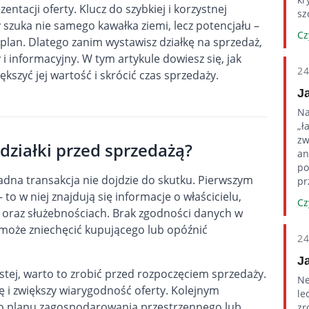
tacji oferty. Klucz do szybkiej i korzystnej
sz
y szuka nie samego kawałka ziemi, lecz potencjału –
Cz
plan. Dlatego zanim wystawisz działkę na sprzedaż,
 i informacyjny. W tym artykule dowiesz się, jak
2
kszyć jej wartość i skrócić czas sprzedaży.
J
Na
„ł
zw
działki przed sprzedażą?
an
po
na transakcja nie dojdzie do skutku. Pierwszym
pr
– to w niej znajdują się informacje o właścicielu,
Cz
oraz służebnościach. Brak zgodności danych w
może zniechęcić kupującego lub opóźnić
2
J
zystej, warto to zrobić przed rozpoczęciem sprzedaży.
Ne
ę i zwiększy wiarygodność oferty. Kolejnym
le
o planu zagospodarowania przestrzennego lub
zr