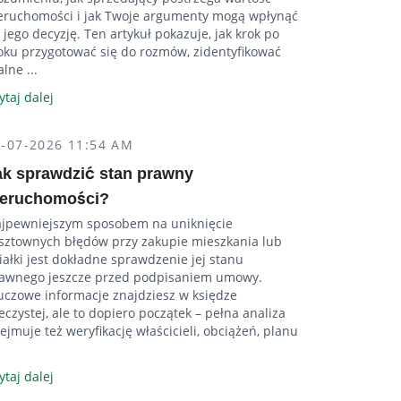
eruchomości i jak Twoje argumenty mogą wpłynąć
 jego decyzję. Ten artykuł pokazuje, jak krok po
oku przygotować się do rozmów, zidentyfikować
alne ...
ytaj dalej
4-07-2026 11:54 AM
ak sprawdzić stan prawny
ieruchomości?
jpewniejszym sposobem na uniknięcie
sztownych błędów przy zakupie mieszkania lub
iałki jest dokładne sprawdzenie jej stanu
awnego jeszcze przed podpisaniem umowy.
uczowe informacje znajdziesz w księdze
eczystej, ale to dopiero początek – pełna analiza
ejmuje też weryfikację właścicieli, obciążeń, planu
ytaj dalej