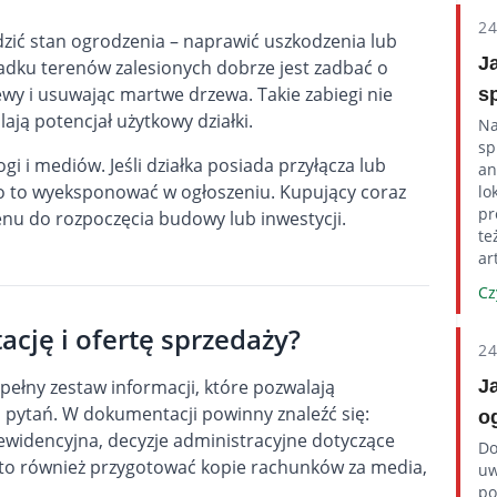
2
wdzić stan ogrodzenia – naprawić uszkodzenia lub
J
ku terenów zalesionych dobrze jest zadbać o
zewy i usuwając martwe drzewa. Takie zabiegi nie
s
lają potencjał użytkowy działki.
Na
sp
gi i mediów. Jeśli działka posiada przyłącza lub
an
o to wyeksponować w ogłoszeniu. Kupujący coraz
lo
pr
nu do rozpoczęcia budowy lub inwestycji.
te
ar
Cz
cję i ofertę sprzedaży?
2
J
e pełny zestaw informacji, które pozwalają
pytań. W dokumentacji powinny znaleźć się:
o
ewidencyjna, decyzje administracyjne dotyczące
Do
arto również przygotować kopie rachunków za media,
uw
po