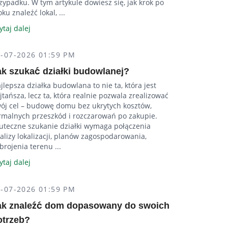
zypadku. W tym artykule dowiesz się, jak krok po
oku znaleźć lokal, ...
ytaj dalej
2-07-2026 01:59 PM
ak szukać działki budowlanej?
jlepsza działka budowlana to nie ta, która jest
jtańsza, lecz ta, która realnie pozwala zrealizować
ój cel – budowę domu bez ukrytych kosztów,
rmalnych przeszkód i rozczarowań po zakupie.
uteczne szukanie działki wymaga połączenia
alizy lokalizacji, planów zagospodarowania,
brojenia terenu ...
ytaj dalej
2-07-2026 01:59 PM
ak znaleźć dom dopasowany do swoich
otrzeb?