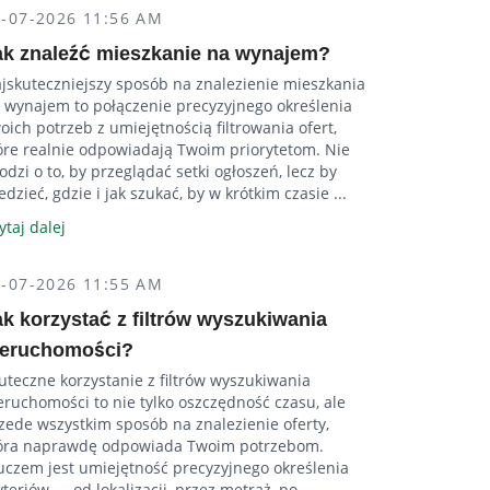
4-07-2026 11:56 AM
ak znaleźć mieszkanie na wynajem?
jskuteczniejszy sposób na znalezienie mieszkania
 wynajem to połączenie precyzyjnego określenia
oich potrzeb z umiejętnością filtrowania ofert,
óre realnie odpowiadają Twoim priorytetom. Nie
odzi o to, by przeglądać setki ogłoszeń, lecz by
edzieć, gdzie i jak szukać, by w krótkim czasie ...
ytaj dalej
4-07-2026 11:55 AM
ak korzystać z filtrów wyszukiwania
ieruchomości?
uteczne korzystanie z filtrów wyszukiwania
eruchomości to nie tylko oszczędność czasu, ale
zede wszystkim sposób na znalezienie oferty,
óra naprawdę odpowiada Twoim potrzebom.
uczem jest umiejętność precyzyjnego określenia
yteriów — od lokalizacji, przez metraż, po