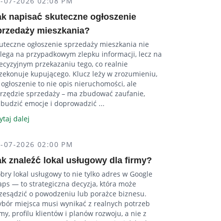
2-07-2026 02:08 PM
ak napisać skuteczne ogłoszenie
przedaży mieszkania?
uteczne ogłoszenie sprzedaży mieszkania nie
lega na przypadkowym zlepku informacji, lecz na
ecyzyjnym przekazaniu tego, co realnie
zekonuje kupującego. Klucz leży w zrozumieniu,
 ogłoszenie to nie opis nieruchomości, ale
rzędzie sprzedaży – ma zbudować zaufanie,
budzić emocje i doprowadzić ...
ytaj dalej
2-07-2026 02:00 PM
ak znaleźć lokal usługowy dla firmy?
bry lokal usługowy to nie tylko adres w Google
ps — to strategiczna decyzja, która może
zesądzić o powodzeniu lub porażce biznesu.
bór miejsca musi wynikać z realnych potrzeb
rmy, profilu klientów i planów rozwoju, a nie z