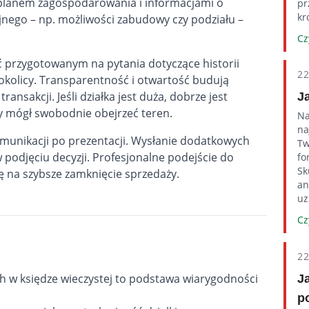
 planem zagospodarowania i informacjami o
pr
kr
jnego – np. możliwości zabudowy czy podziału –
Cz
 przygotowanym na pytania dotyczące historii
2
 okolicy. Transparentność i otwartość budują
transakcji. Jeśli działka jest duża, dobrze jest
J
cy mógł swobodnie obejrzeć teren.
Na
na
omunikacji po prezentacji. Wysłanie dodatkowych
Tw
podjęciu decyzji. Profesjonalne podejście do
fo
Sk
ę na szybsze zamknięcie sprzedaży.
an
uz
Cz
2
 w księdze wieczystej to podstawa wiarygodności
J
p