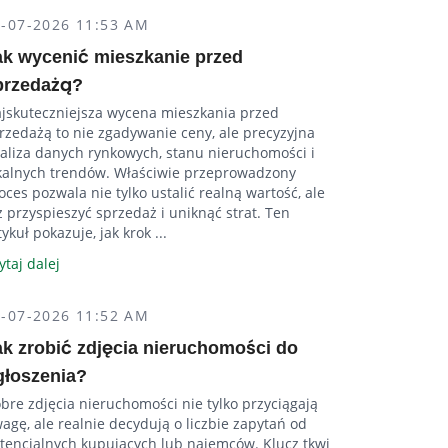
4-07-2026 11:53 AM
ak wycenić mieszkanie przed
przedażą?
jskuteczniejsza wycena mieszkania przed
rzedażą to nie zgadywanie ceny, ale precyzyjna
aliza danych rynkowych, stanu nieruchomości i
kalnych trendów. Właściwie przeprowadzony
oces pozwala nie tylko ustalić realną wartość, ale
ż przyspieszyć sprzedaż i uniknąć strat. Ten
tykuł pokazuje, jak krok ...
ytaj dalej
4-07-2026 11:52 AM
ak zrobić zdjęcia nieruchomości do
głoszenia?
bre zdjęcia nieruchomości nie tylko przyciągają
agę, ale realnie decydują o liczbie zapytań od
tencjalnych kupujących lub najemców. Klucz tkwi