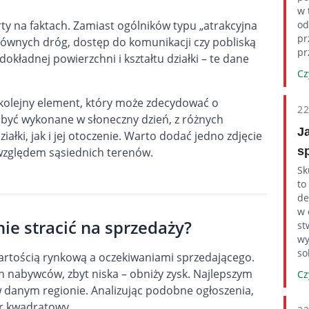
w 
od
rty na faktach. Zamiast ogólników typu „atrakcyjna
pr
 głównych dróg, dostęp do komunikacji czy pobliską
pr
dokładnej powierzchni i kształtu działki – te dane
Cz
kolejny element, który może zdecydować o
2
 być wykonane w słoneczny dzień, z różnych
J
ałki, jak i jej otoczenie. Warto dodać jedno zdjęcie
s
 względem sąsiednich terenów.
Sk
to
de
w 
 nie stracić na sprzedaży?
st
wy
so
wartością rynkową a oczekiwaniami sprzedającego.
 nabywców, zbyt niska – obniży zysk. Najlepszym
Cz
w danym regionie. Analizując podobne ogłoszenia,
r kwadratowy.