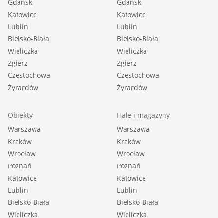
Gdańsk
Gdańsk
Katowice
Katowice
Lublin
Lublin
Bielsko-Biała
Bielsko-Biała
Wieliczka
Wieliczka
Zgierz
Zgierz
Częstochowa
Częstochowa
Żyrardów
Żyrardów
Obiekty
Hale i magazyny
Warszawa
Warszawa
Kraków
Kraków
Wrocław
Wrocław
Poznań
Poznań
Katowice
Katowice
Lublin
Lublin
Bielsko-Biała
Bielsko-Biała
Wieliczka
Wieliczka