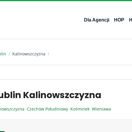
Dla Agencji
HOP
lin
/
Kalinowszczyzna
/
ublin Kalinowszczyzna
inowszczyzna
Czechów Południowy
Kośminek
Wieniawa