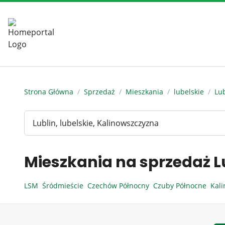
Strona Główna
/
Sprzedaż
/
Mieszkania
/
lubelskie
/
Lub
Mieszkania na sprzedaż L
LSM
Śródmieście
Czechów Północny
Czuby Północne
Kal