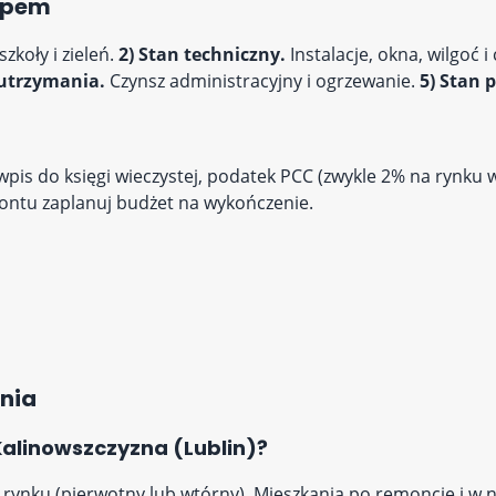
kupem
szkoły i zieleń.
2) Stan techniczny.
Instalacje, okna, wilgoć i
 utrzymania.
Czynsz administracyjny i ogrzewanie.
5) Stan 
 wpis do księgi wieczystej, podatek PCC (zwykle 2% na rynk
montu zaplanuj budżet na wykończenie.
nia
 Kalinowszczyzna (Lublin)?
 i rynku (pierwotny lub wtórny). Mieszkania po remoncie i 