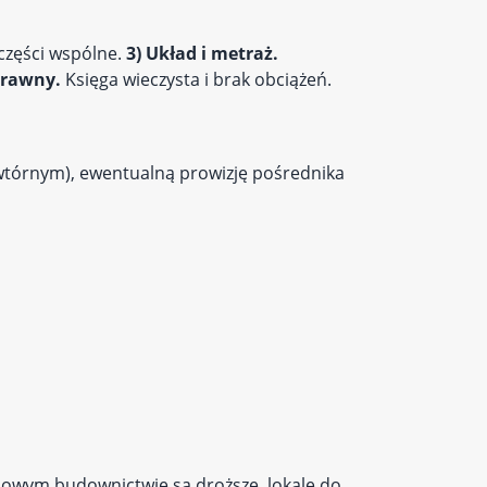
 części wspólne.
3) Układ i metraż.
prawny.
Księga wieczysta i brak obciążeń.
u wtórnym), ewentualną prowizję pośrednika
w nowym budownictwie są droższe, lokale do