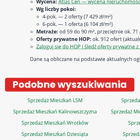
Wycena:
Atlas Cen — wycena nieruchomości
Wg liczby pokoi:
4-pok. — 2 oferty (7 429 zł/m²)
6-pok. — 1 oferta (6 104 zł/m²)
Metraże:
od 59 do 90 m², przeciętnie ok. 71
Oferty prywatne HOP:
ok. 912 ofert (aktua
Zaloguj się do HOP i śledź oferty prywatne z 
Dane są obliczane na podstawie aktualnych ogł
Podobne wyszukiwania
Sprzedaż Mieszkań LSM
Sprzeda
Sprzedaż Mieszkań Kalinowszczyzna
Sprzedaż Mi
Sprzedaż Mieszkań Wrotków
Sprz
Sprzedaż Mieszkań Dziesiąta
Sprzed