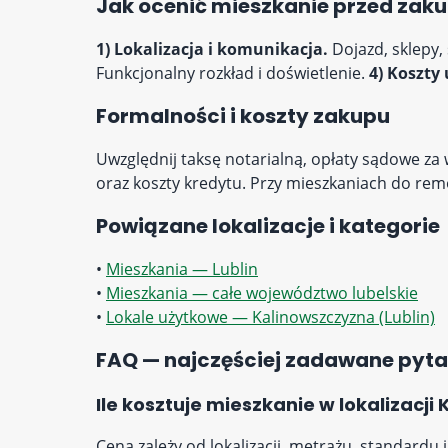
Jak ocenić mieszkanie przed za
1) Lokalizacja i komunikacja.
Dojazd, sklepy, 
Funkcjonalny rozkład i doświetlenie.
4) Koszty
Formalności i koszty zakupu
Uwzględnij taksę notarialną, opłaty sądowe za
oraz koszty kredytu. Przy mieszkaniach do re
Powiązane lokalizacje i kategorie
•
Mieszkania — Lublin
•
Mieszkania — całe województwo lubelskie
•
Lokale użytkowe — Kalinowszczyzna (Lublin)
FAQ — najczęściej zadawane pyta
Ile kosztuje mieszkanie w lokalizacji
Cena zależy od lokalizacji, metrażu, standardu