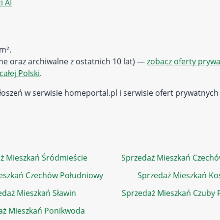
 AI
 m².
lne oraz archiwalne z ostatnich 10 lat) —
zobacz oferty pryw
całej Polski
.
oszeń w serwisie homeportal.pl i serwisie ofert prywatnych
ż Mieszkań Śródmieście
Sprzedaż Mieszkań Czech
eszkań Czechów Południowy
Sprzedaż Mieszkań K
edaż Mieszkań Sławin
Sprzedaż Mieszkań Czuby 
aż Mieszkań Ponikwoda