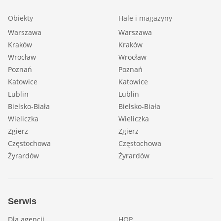
Obiekty
Hale i magazyny
Warszawa
Warszawa
Kraków
Kraków
Wrocław
Wrocław
Poznań
Poznań
Katowice
Katowice
Lublin
Lublin
Bielsko-Biała
Bielsko-Biała
Wieliczka
Wieliczka
Zgierz
Zgierz
Częstochowa
Częstochowa
Żyrardów
Żyrardów
Serwis
Dla agencji
HOP