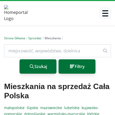
Strona Główna
/
Sprzedaż
/
Mieszkania
/
Szukaj
Filtry
Mieszkania na sprzedaż Cała
Polska
małopolskie
śląskie
mazowieckie
lubelskie
kujawsko-
pomorskie
dolnośląskie
warmińsko-mazurskie
łódzkie