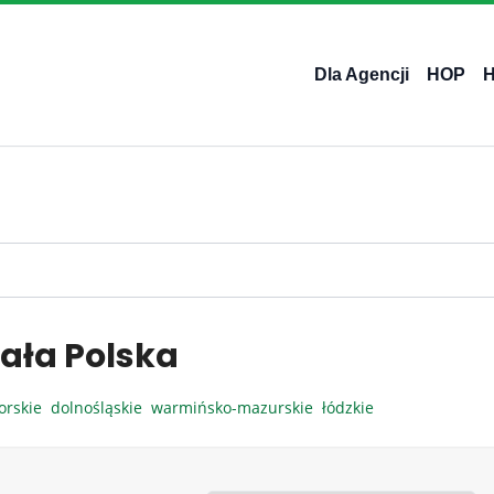
Dla Agencji
HOP
ała Polska
orskie
dolnośląskie
warmińsko-mazurskie
łódzkie