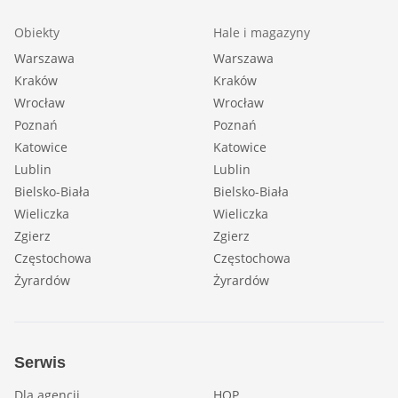
Obiekty
Hale i magazyny
Warszawa
Warszawa
Kraków
Kraków
Wrocław
Wrocław
Poznań
Poznań
Katowice
Katowice
Lublin
Lublin
Bielsko-Biała
Bielsko-Biała
Wieliczka
Wieliczka
Zgierz
Zgierz
Częstochowa
Częstochowa
Żyrardów
Żyrardów
Serwis
Dla agencji
HOP