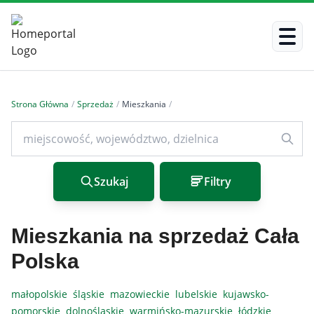
Strona Główna
/
Sprzedaż
/
Mieszkania
/
Szukaj
Filtry
Mieszkania na sprzedaż Cała
Polska
małopolskie
śląskie
mazowieckie
lubelskie
kujawsko-
pomorskie
dolnośląskie
warmińsko-mazurskie
łódzkie