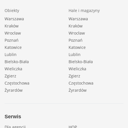
Obiekty
Hale i magazyny
Warszawa
Warszawa
Kraków
Kraków
Wrocław
Wrocław
Poznań
Poznań
Katowice
Katowice
Lublin
Lublin
Bielsko-Biała
Bielsko-Biała
Wieliczka
Wieliczka
Zgierz
Zgierz
Częstochowa
Częstochowa
Żyrardów
Żyrardów
Serwis
Dla agencji
HOP