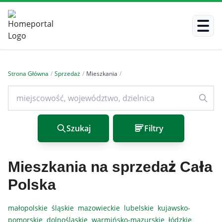
Strona Główna
/
Sprzedaż
/
Mieszkania
/
Szukaj
Filtry
Mieszkania na sprzedaż Cała
Polska
małopolskie
śląskie
mazowieckie
lubelskie
kujawsko-
pomorskie
dolnośląskie
warmińsko-mazurskie
łódzkie