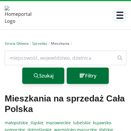
Strona Główna
/
Sprzedaż
/
Mieszkania
/
Szukaj
Filtry
Mieszkania na sprzedaż Cała
Polska
małopolskie
śląskie
mazowieckie
lubelskie
kujawsko-
pomorskie
dolnośląskie
warmińsko-mazurskie
łódzkie