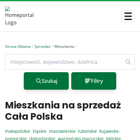
Strona Główna
/
Sprzedaż
/
Mieszkania
/
Szukaj
Filtry
Mieszkania na sprzedaż
Cała Polska
małopolskie
śląskie
mazowieckie
lubelskie
kujawsko-
pomorskie
dolnośląskie
warmińsko-mazurskie
łódzkie